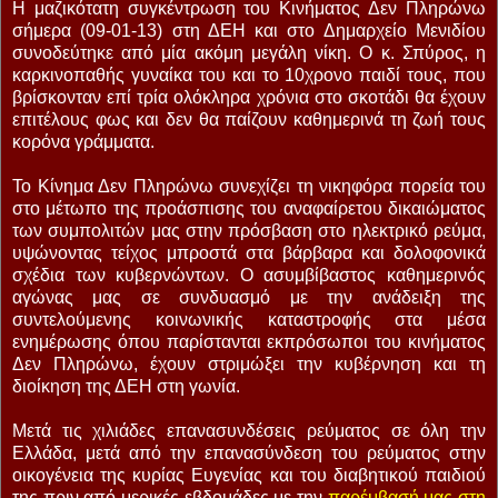
Η μαζικότατη συγκέντρωση του Κινήματος Δεν Πληρώνω
σήμερα (09-01-13) στη ΔΕΗ και στο Δημαρχείο Μενιδίου
συνοδεύτηκε από μία ακόμη μεγάλη νίκη. Ο κ. Σπύρος, η
καρκινοπαθής γυναίκα του και το 10χρονο παιδί τους, που
βρίσκονταν επί τρία ολόκληρα χρόνια στο σκοτάδι θα έχουν
επιτέλους φως και δεν θα παίζουν καθημερινά τη ζωή τους
κορόνα γράμματα.
Το Κίνημα Δεν Πληρώνω συνεχίζει τη νικηφόρα πορεία του
στο μέτωπο της προάσπισης του αναφαίρετου δικαιώματος
των συμπολιτών μας στην πρόσβαση στο ηλεκτρικό ρεύμα,
υψώνοντας τείχος μπροστά στα βάρβαρα και δολοφονικά
σχέδια των κυβερνώντων. Ο ασυμβίβαστος καθημερινός
αγώνας μας σε συνδυασμό με την ανάδειξη της
συντελούμενης κοινωνικής καταστροφής στα μέσα
ενημέρωσης όπου παρίστανται εκπρόσωποι του κινήματος
Δεν Πληρώνω, έχουν στριμώξει την κυβέρνηση και τη
διοίκηση της ΔΕΗ στη γωνία.
Μετά τις χιλιάδες επανασυνδέσεις ρεύματος σε όλη την
Ελλάδα, μετά από την επανασύνδεση του ρεύματος στην
οικογένεια της κυρίας Ευγενίας και του διαβητικού παιδιού
της πριν από μερικές εβδομάδες με την
παρέμβασή μας στη